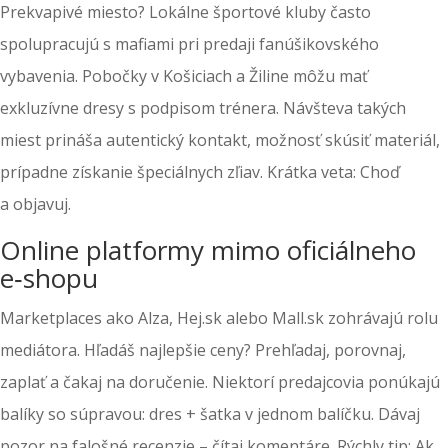
Prekvapivé miesto? Lokálne športové kluby často
spolupracujú s mafiami pri predaji fanúšikovského
vybavenia. Pobočky v Košiciach a Žiline môžu mať
exkluzívne dresy s podpisom trénera. Návšteva takých
miest prináša autentický kontakt, možnosť skúsiť materiál,
prípadne získanie špeciálnych zľiav. Krátka veta: Choď
a objavuj.
Online platformy mimo oficiálneho
e‑shopu
Marketplaces ako Alza, Hej.sk alebo Mall.sk zohrávajú rolu
mediátora. Hľadáš najlepšie ceny? Prehľadaj, porovnaj,
zaplať a čakaj na doručenie. Niektorí predajcovia ponúkajú
balíky so súpravou: dres + šatka v jednom balíčku. Dávaj
pozor na falošné recenzie – čítaj komentáre. Rýchly tip: Ak